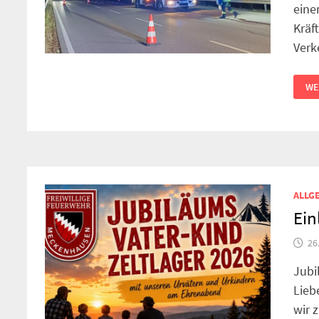
eine
Kräf
Verk
VE
WE
ALLG
Ein
26
Jubi
Lieb
wir 