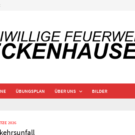
t
INE
ÜBUNGSPLAN
ÜBER UNS
BILDER
TZE 2026
kehrsunfall