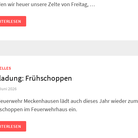
en wir heuer unsere Zelte von Freitag, …
NLADUNG:
ITERLESEN
TER-
ND-
LTLAGER
ELLES
ladung: Frühschoppen
 Juni 2026
Feuerwehr Meckenhausen lädt auch dieses Jahr wieder zu
schoppen im Feuerwehrhaus ein.
NLADUNG:
ITERLESEN
ÜHSCHOPPEN