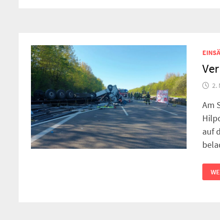
EINSÄ
Ver
2.
Am S
Hilp
auf 
bel
VE
WE