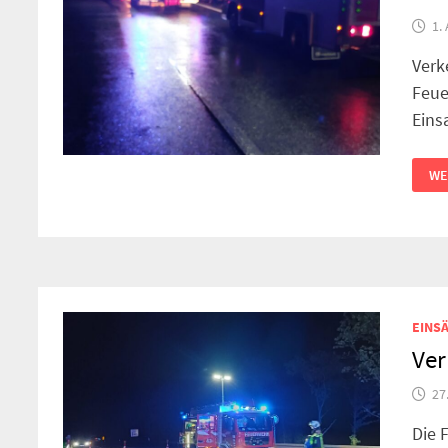
1.
Verk
Feue
Eins
VE
WE
EINSÄ
Ver
27
Die 