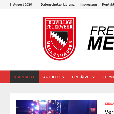
Zum
8. August 2026
Datenschutzerklärung
Impressum
Kontak
Inhalt
springen
STARTSEITE
AKTUELLES
EINSÄTZE
TERM
EINSÄ
Ver