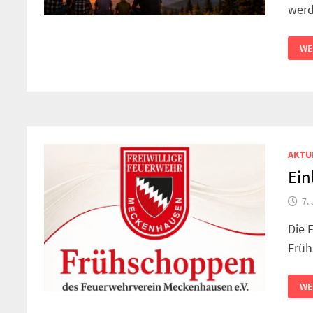
werd
EI
WE
VA
KI
ZE
AKTU
Ein
7.
Die 
Früh
EI
WE
FR