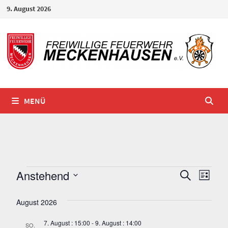
Zum
9. August 2026
Inhalt
springen
MENÜ
Veranstaltungen
Ver
Verans
Anstehend
SUCHE
LISTE
Ans
Datum
Suche
August 2026
wählen.
Nav
und
7. August : 15:00
-
9. August : 14:00
SO.