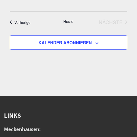
Heute
NÄCHSTE
Veranstaltungen
Vorherige
VERANSTA
KALENDER ABONNIEREN
LINKS
Meckenhausen: