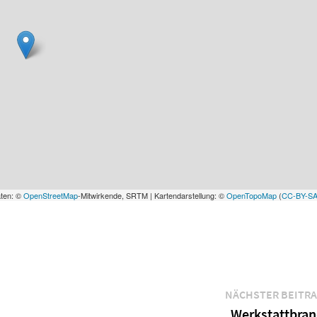
aten: ©
OpenStreetMap
-Mitwirkende, SRTM | Kartendarstellung: ©
OpenTopoMap
(
CC-BY-S
NÄCHSTER BEITR
Werkstattbra