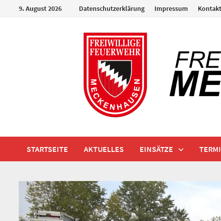
Zum
9. August 2026
Datenschutzerklärung
Impressum
Kontak
Inhalt
springen
STARTSEITE
AKTUELLES
EINSÄTZE
TERM