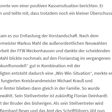
nnte von einer positiven Kassensituation berichten. Er
 und teilte mit, dass trotzdem noch ein kleiner Überschus
am es zur Entlastung der Vorstandschaft. Nach dem
germeister Markus Mahl die außerordentlichen Neuwahlen
e Arbeit der FFW Meckenhausen und dankte der scheidenden
h Mahl blickte nochmals auf den Florianstag im vergangenen
Zukunftsmodell“ gut in Kombination mit der
iligten entsteht dadurch eine „Win-Win-Situation“, merkte e
hl fungierten Kreisbrandmeister Michael Krauß und
r Ämter blieben dann gleich in der Familie. So wurde
hlt. Sein Stellvertreter ist zukünftig Florian Deinhardt.
er Bruder des bisherigen. Als sein Stellvertreter wird
Bernhard Beyer und das Amt des Schriftführers übt nun