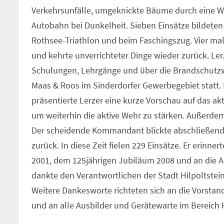
Verkehrsunfälle, umgeknickte Bäume durch eine W
Autobahn bei Dunkelheit. Sieben Einsätze bildet
Rothsee-Triathlon und beim Faschingszug. Vier ma
und kehrte unverrichteter Dinge wieder zurück. Le
Schulungen, Lehrgänge und über die Brandschutz
Maas & Roos im Sinderdorfer Gewerbegebiet statt
präsentierte Lerzer eine kurze Vorschau auf das akt
um weiterhin die aktive Wehr zu stärken. Außerde
Der scheidende Kommandant blickte abschließend a
zurück. In diese Zeit fielen 229 Einsätze. Er erinn
2001, dem 125jährigen Jubiläum 2008 und an die A
dankte den Verantwortlichen der Stadt Hilpoltstein 
Weitere Dankesworte richteten sich an die Vorstan
und an alle Ausbilder und Gerätewarte im Bereich H