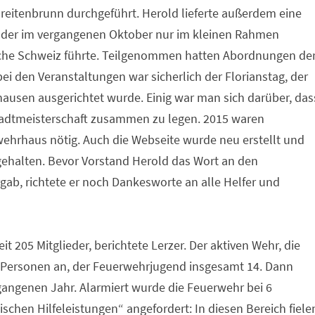
Breitenbrunn durchgeführt. Herold lieferte außerdem eine
 der im vergangenen Oktober nur im kleinen Rahmen
ische Schweiz führte. Teilgenommen hatten Abordnungen de
i den Veranstaltungen war sicherlich der Florianstag, der
ausen ausgerichtet wurde. Einig war man sich darüber, das
 Stadtmeisterschaft zusammen zu legen. 2015 waren
ehrhaus nötig. Auch die Webseite wurde neu erstellt und
 gehalten. Bevor Vorstand Herold das Wort an den
b, richtete er noch Dankesworte an alle Helfer und
t 205 Mitglieder, berichtete Lerzer. Der aktiven Wehr, die
1 Personen an, der Feuerwehrjugend insgesamt 14. Dann
ergangenen Jahr. Alarmiert wurde die Feuerwehr bei 6
schen Hilfeleistungen“ angefordert: In diesen Bereich fiele