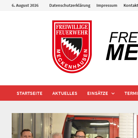
Zum
6. August 2026
Datenschutzerklärung
Impressum
Kontak
Inhalt
springen
STARTSEITE
AKTUELLES
EINSÄTZE
TERM