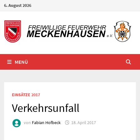
Zum
6. August 2026
Inhalt
springen
MENÜ
EINSÄTZE 2017
Verkehrsunfall
von
Fabian Hofbeck
18. April 2017