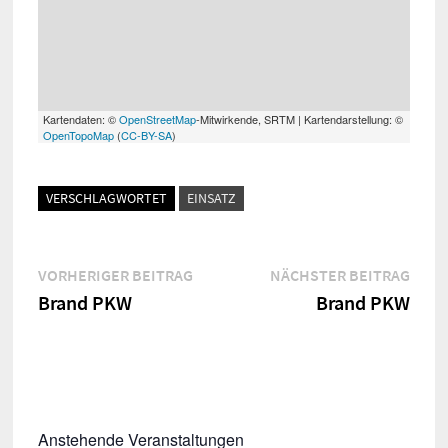
Kartendaten: ©
OpenStreetMap
-Mitwirkende, SRTM | Kartendarstellung: ©
OpenTopoMap
(
CC-BY-SA
)
VERSCHLAGWORTET
EINSATZ
Beitragsnavigation
Vorheriger
Näch
VORHERIGER BEITRAG
NÄCHSTER BEITRAG
Beitrag:
Beitr
Brand PKW
Brand PKW
Anstehende Veranstaltungen