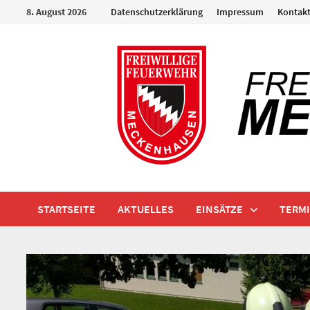
Zum
8. August 2026
Datenschutzerklärung
Impressum
Kontak
Inhalt
springen
STARTSEITE
AKTUELLES
EINSÄTZE
TERM