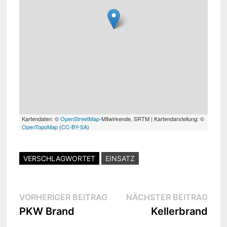
Kartendaten: ©
OpenStreetMap
-Mitwirkende, SRTM | Kartendarstellung: ©
OpenTopoMap
(
CC-BY-SA
)
VERSCHLAGWORTET
EINSATZ
Beitragsnavigation
Vorheriger
Näc
VORHERIGER BEITRAG
NÄCHSTER BEITRAG
Beitrag:
Beit
PKW Brand
Kellerbrand