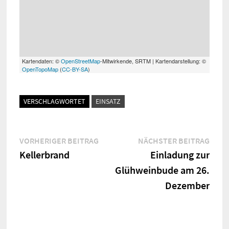
Kartendaten: ©
OpenStreetMap
-Mitwirkende, SRTM | Kartendarstellung: ©
OpenTopoMap
(
CC-BY-SA
)
VERSCHLAGWORTET
EINSATZ
Beitragsnavigation
Vorheriger
Näch
VORHERIGER BEITRAG
NÄCHSTER BEITRAG
Beitrag:
Beitr
Kellerbrand
Einladung zur
Glühweinbude am 26.
Dezember