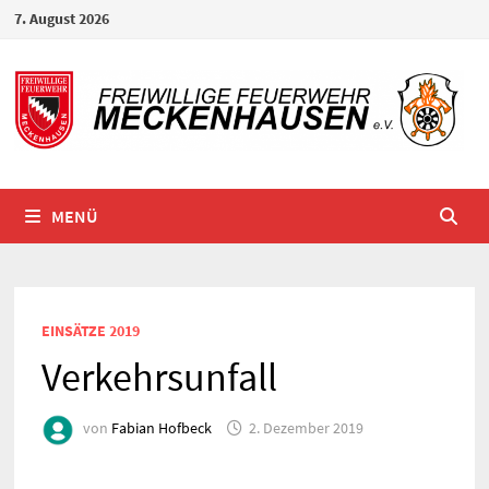
Zum
7. August 2026
Inhalt
springen
MENÜ
EINSÄTZE 2019
Verkehrsunfall
von
Fabian Hofbeck
2. Dezember 2019