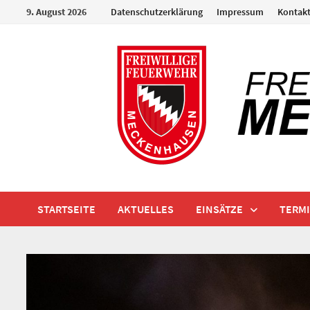
Zum
9. August 2026
Datenschutzerklärung
Impressum
Kontak
Inhalt
springen
STARTSEITE
AKTUELLES
EINSÄTZE
TERM