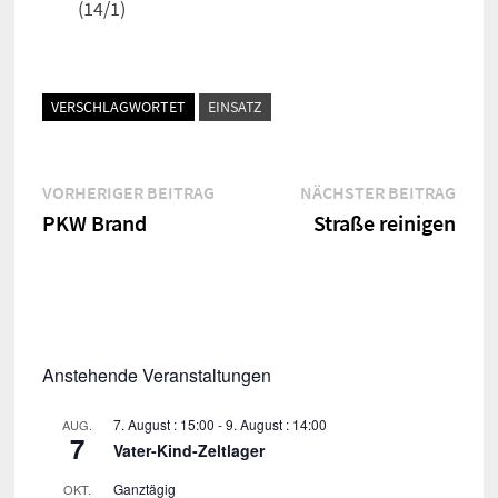
(14/1)
VERSCHLAGWORTET
EINSATZ
Beitragsnavigation
Vorheriger
Näch
VORHERIGER BEITRAG
NÄCHSTER BEITRAG
Beitrag:
Beitr
PKW Brand
Straße reinigen
Anstehende Veranstaltungen
7. August : 15:00
-
9. August : 14:00
AUG.
7
Vater-Kind-Zeltlager
Ganztägig
OKT.