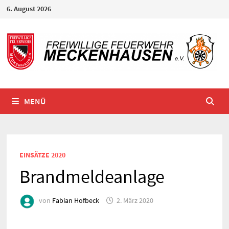
Zum
6. August 2026
Inhalt
springen
MENÜ
EINSÄTZE 2020
Brandmeldeanlage
von
Fabian Hofbeck
2. März 2020