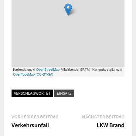
Kartendaten: ©
OpenStreetMap
-Mitwirkende, SRTM | Kartendarstellung: ©
OpenTopoMap
(
CC-BY-SA
)
VERSCHLAGWORTET
EINSATZ
Beitragsnavigation
Vorheriger
Näch
VORHERIGER BEITRAG
NÄCHSTER BEITRAG
Beitrag:
Beitr
Verkehrsunfall
LKW Brand