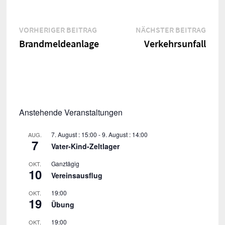
Beitragsnavigation
Vorheriger
Näch
VORHERIGER BEITRAG
NÄCHSTER BEITRAG
Beitrag:
Beitr
Brandmeldeanlage
Verkehrsunfall
Anstehende Veranstaltungen
7. August : 15:00
-
9. August : 14:00
AUG.
7
Vater-Kind-Zeltlager
Ganztägig
OKT.
10
Vereinsausflug
19:00
OKT.
19
Übung
19:00
OKT.