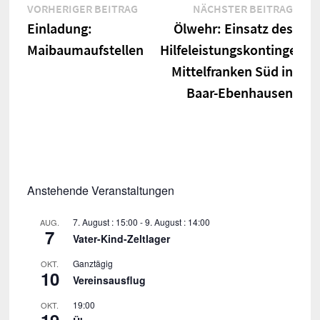
Beitragsnavigation
Vorheriger
Näch
VORHERIGER BEITRAG
NÄCHSTER BEITRAG
Beitrag:
Beitr
Einladung:
Ölwehr: Einsatz des
Maibaumaufstellen
Hilfeleistungskontingents
Mittelfranken Süd in
Baar-Ebenhausen
Anstehende Veranstaltungen
7. August : 15:00
-
9. August : 14:00
AUG.
7
Vater-Kind-Zeltlager
Ganztägig
OKT.
10
Vereinsausflug
19:00
OKT.
19