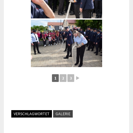
1
2
3
►
VERSCHLAGWORTET
GALERIE