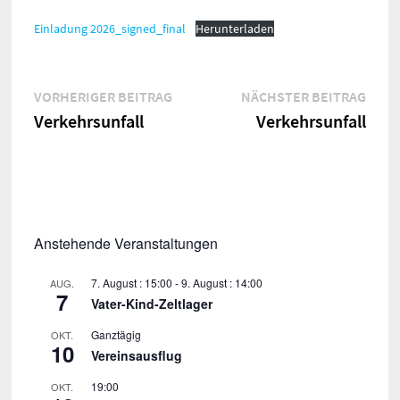
Einladung 2026_signed_final
Herunterladen
Beitragsnavigation
Vorheriger
Näch
VORHERIGER BEITRAG
NÄCHSTER BEITRAG
Beitrag:
Beitr
Verkehrsunfall
Verkehrsunfall
Anstehende Veranstaltungen
7. August : 15:00
-
9. August : 14:00
AUG.
7
Vater-Kind-Zeltlager
Ganztägig
OKT.
10
Vereinsausflug
19:00
OKT.