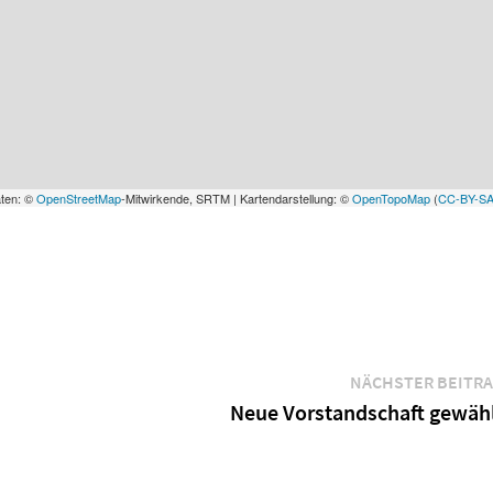
aten: ©
OpenStreetMap
-Mitwirkende, SRTM | Kartendarstellung: ©
OpenTopoMap
(
CC-BY-S
NÄCHSTER BEITR
Neue Vorstandschaft gewäh