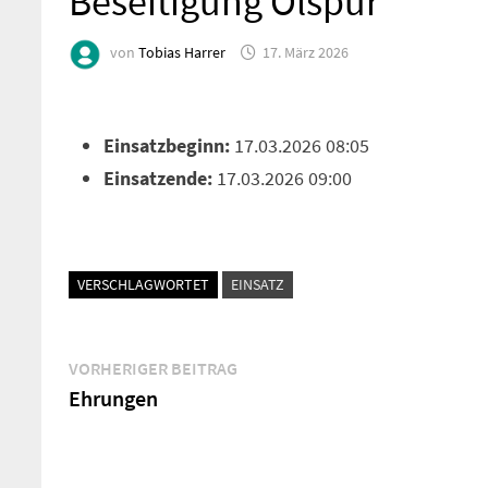
Beseitigung Ölspur
von
Tobias Harrer
17. März 2026
Einsatzbeginn:
17.03.2026 08:05
Einsatzende:
17.03.2026 09:00
VERSCHLAGWORTET
EINSATZ
Beitragsnavigation
Vorheriger
VORHERIGER BEITRAG
Beitrag:
Ehrungen