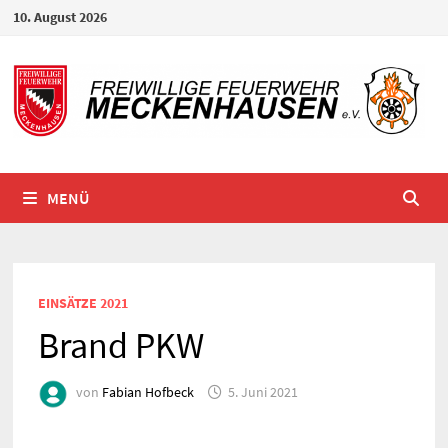
Zum
10. August 2026
Inhalt
springen
MENÜ
EINSÄTZE 2021
Brand PKW
von
Fabian Hofbeck
5. Juni 2021