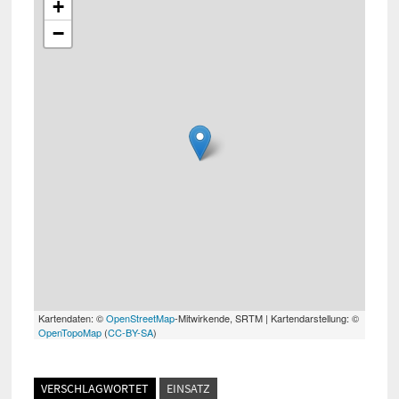
+
−
Kartendaten: ©
OpenStreetMap
-Mitwirkende, SRTM | Kartendarstellung: ©
OpenTopoMap
(
CC-BY-SA
)
VERSCHLAGWORTET
EINSATZ