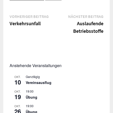
Beitragsnavigation
Vorheriger
Näch
VORHERIGER BEITRAG
NÄCHSTER BEITRAG
Beitrag:
Beitr
Verkehrsunfall
Auslaufende
Betriebsstoffe
Anstehende Veranstaltungen
Ganztägig
OKT.
10
Vereinsausflug
19:00
OKT.
19
Übung
19:00
OKT.
26
Übung