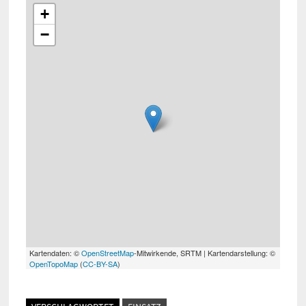
+
−
Kartendaten: ©
OpenStreetMap
-Mitwirkende, SRTM | Kartendarstellung: ©
OpenTopoMap
(
CC-BY-SA
)