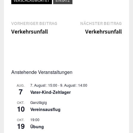
VERSCHLAGWORTET
EINSATZ
Beitragsnavigation
Vorheriger
Näch
VORHERIGER BEITRAG
NÄCHSTER BEITRAG
Beitrag:
Beitr
Verkehrsunfall
Verkehrsunfall
Anstehende Veranstaltungen
7. August : 15:00
-
9. August : 14:00
AUG.
7
Vater-Kind-Zeltlager
Ganztägig
OKT.
10
Vereinsausflug
19:00
OKT.
19
Übung