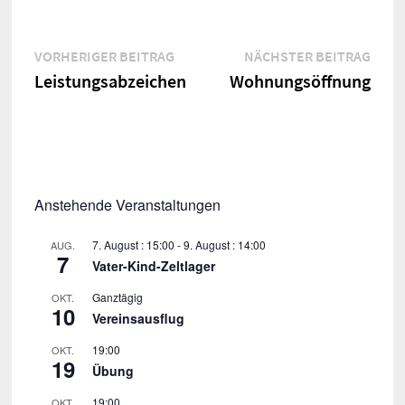
Beitragsnavigation
Vorheriger
Näch
VORHERIGER BEITRAG
NÄCHSTER BEITRAG
Beitrag:
Beitr
Leistungsabzeichen
Wohnungsöffnung
Anstehende Veranstaltungen
7. August : 15:00
-
9. August : 14:00
AUG.
7
Vater-Kind-Zeltlager
Ganztägig
OKT.
10
Vereinsausflug
19:00
OKT.
19
Übung
19:00
OKT.