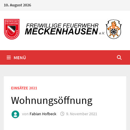
Zum
10. August 2026
Inhalt
springen
MENÜ
EINSÄTZE 2021
Wohnungsöffnung
von
Fabian Hofbeck
9. November 2021