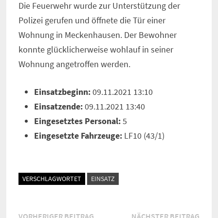
Die Feuerwehr wurde zur Unterstützung der
Polizei gerufen und öffnete die Tür einer
Wohnung in Meckenhausen. Der Bewohner
konnte glücklicherweise wohlauf in seiner
Wohnung angetroffen werden.
Einsatzbeginn:
09.11.2021 13:10
Einsatzende:
09.11.2021 13:40
Eingesetztes Personal:
5
Eingesetzte Fahrzeuge:
LF10 (43/1)
VERSCHLAGWORTET
EINSATZ
Beitragsnavigation
Vorheriger
Näch
VORHERIGER BEITRAG
NÄCHSTER BEITRAG