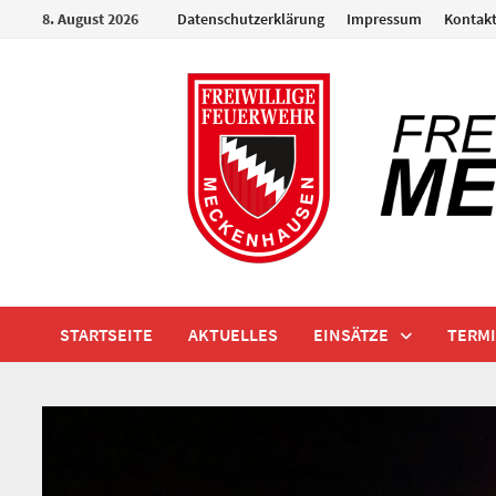
Zum
8. August 2026
Datenschutzerklärung
Impressum
Kontak
Inhalt
springen
STARTSEITE
AKTUELLES
EINSÄTZE
TERM