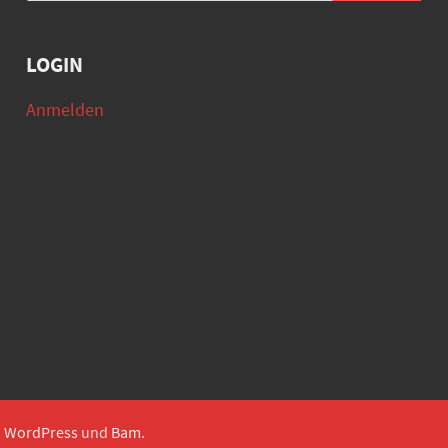
LOGIN
Anmelden
n
WordPress
und
Bam
.